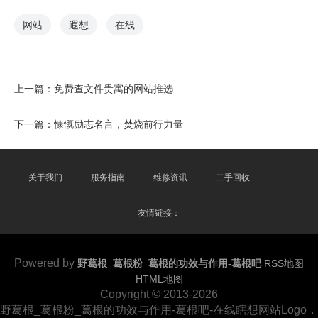
网站
遐想
在线
上一篇：
免费查文件贵寓的网站推选
下一篇：
慷慨励志名言，焚烧前行力量
关于我们
服务指南
维修资讯
二手回收
友情链接：
Powered by
野葛根_葛根粉_葛根的功效与作用-葛根吧
RSS地图
HTML地图
Copyright
© 2013-2026
野葛根_葛根粉_葛根的功效与作用-葛根吧-在线瞎想网站Logo，