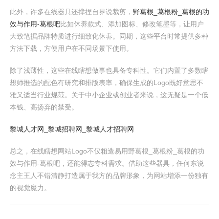
此外，许多在线器具还撑捏自界说裁剪，
野葛根_葛根粉_葛根的功
效与作用-葛根吧
比如休养款式、添加图标、修改笔墨等，让用户
大致笔据品牌特质进行细致化休养。同期，这些平台时常提供多种
方法下载，方便用户在不同场景下使用。
除了浅薄性，这些在线瞎想做事也具备专科性。它们内置了多数瞎
想师推选的配色有研究和排版表率，确保生成的Logo既好意思不
雅又适当行业规范。关于中小企业或创业者来说，这无疑是一个低
本钱、高扬弃的禁受。
黎城人才网_黎城招聘网_黎城人才招聘网
总之，在线瞎想网站Logo不仅粗造易用野葛根_葛根粉_葛根的功
效与作用-葛根吧，还能得志专科需求。借助这些器具，任何东说
念主王人不错清静打造属于我方的品牌形象，为网站增添一份独有
的视觉魔力。