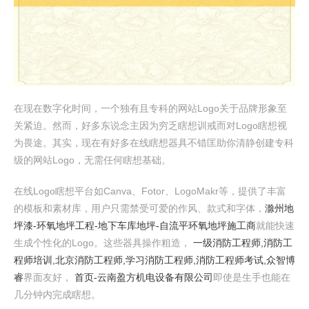
在现在数字化时间，一个独有且专科的网站Logo关于品牌形象至
关紧迫。然而，好多东说念主因为穷乏瞎想训戒而对Logo瞎想视
为畏途。其实，现在有好多在线瞎想器具不错匡助你清静创建专科
级的网站Logo，无需任何瞎想基础。
在线Logo瞎想平台如Canva、Fotor、LogoMakr等，提供了丰富
的模板和素材库，用户只需禁受可爱的作风、款式和字体，
滁州地
坪漆-环氧地坪工程-地下车库地坪-自流平环氧地坪施工商
就能快速
生成个性化的Logo。这些器具操作粗造，
一级消防工程师,消防工
程师培训,北京消防工程师,学习消防工程师,消防工程师考试,众智博
睿
界面友好，
首页-云南盈方机电设备有限公司
即使是生手也能在
几分钟内完成瞎想。