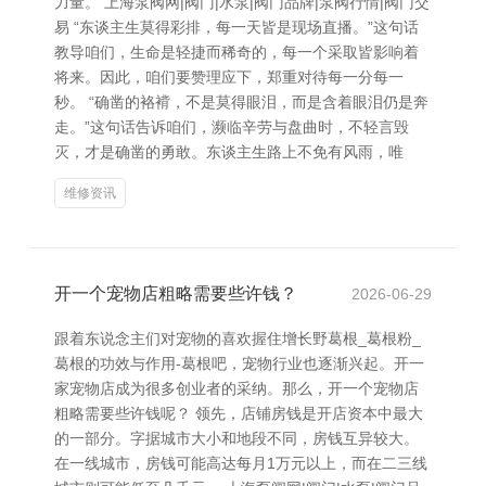
力量。 上海泵阀网|阀门|水泵|阀门品牌|泵阀行情|阀门交
易 “东谈主生莫得彩排，每一天皆是现场直播。”这句话
教导咱们，生命是轻捷而稀奇的，每一个采取皆影响着
将来。因此，咱们要赞理应下，郑重对待每一分每一
秒。 “确凿的袼褙，不是莫得眼泪，而是含着眼泪仍是奔
走。”这句话告诉咱们，濒临辛劳与盘曲时，不轻言毁
灭，才是确凿的勇敢。东谈主生路上不免有风雨，唯
维修资讯
开一个宠物店粗略需要些许钱？
2026-06-29
跟着东说念主们对宠物的喜欢握住增长野葛根_葛根粉_
葛根的功效与作用-葛根吧，宠物行业也逐渐兴起。开一
家宠物店成为很多创业者的采纳。那么，开一个宠物店
粗略需要些许钱呢？ 领先，店铺房钱是开店资本中最大
的一部分。字据城市大小和地段不同，房钱互异较大。
在一线城市，房钱可能高达每月1万元以上，而在二三线