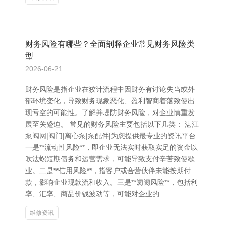
财务风险有哪些？全面剖释企业常见财务风险类
型
2026-06-21
财务风险是指企业在狡计流程中因财务有讨论失当或外
部环境变化，导致财务现象恶化、盈利智商着落致使出
现亏空的可能性。了解并堤防财务风险，对企业慎重发
展至关蹙迫。 常见的财务风险主要包括以下几类： 湛江
泵阀网|阀门|离心泵|泵配件|为您提供最专业的资讯平台
一是**流动性风险**，即企业无法实时获取实足的资金以
吹法螺短期债务和运营需求，可能导致支付辛苦致使歇
业。二是**信用风险**，指客户或合营伙伴未能按期付
款，影响企业现款流和收入。三是**阛阓风险**，包括利
率、汇率、商品价钱波动等，可能对企业的
维修资讯