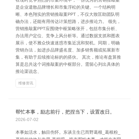
在现时竞争热烈的市集环境中，一份优秀的营销推敲案
是企业遣散品牌增长和市集浮松的关键。一个结构明
晰、本色翔实的营销推敲案PPT，不仅大致匡助团队明
确办法，还能有用传达计策想路，进步推论力。 领先，
营销推敲案PPT应围绕中枢策略张开，包括市集分析、
办法用户定位、竞争上风分析等。通过数据支抓和图表
展示，使不雅众快速迷惑市集近况和契机。同期，明确
营销办法，如进步品牌盛名度、加多销售额或拓展新市
集，有助于后续推论标的的搭伙。 其次，推论有盘算推
算是总共这个词推敲案的中枢部分。需留心列出具体的
推论渠说念、
维修资讯
帮忙本事，励志前行，把捏当下，设置改日。
2026-07-02
本事如活水，触目伤怀。东谈主生已而野葛根_葛根粉_