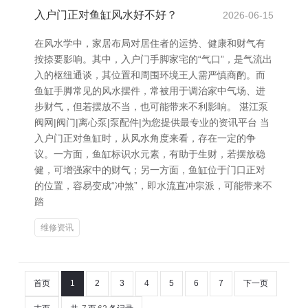
入户门正对鱼缸风水好不好？
2026-06-15
在风水学中，家居布局对居住者的运势、健康和财气有
按捺要影响。其中，入户门手脚家宅的“气口”，是气流出
入的枢纽通谈，其位置和周围环境王人需严慎商酌。而
鱼缸手脚常见的风水摆件，常被用于调治家中气场、进
步财气，但若摆放不当，也可能带来不利影响。 湛江泵
阀网|阀门|离心泵|泵配件|为您提供最专业的资讯平台 当
入户门正对鱼缸时，从风水角度来看，存在一定的争
议。一方面，鱼缸标识水元素，有助于生财，若摆放稳
健，可增强家中的财气；另一方面，鱼缸位于门口正对
的位置，容易变成“冲煞”，即水流直冲宗派，可能带来不
踏
维修资讯
首页
1
2
3
4
5
6
7
下一页