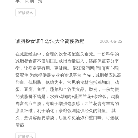
事。 同期，海
维修资讯
减脂餐食谱作念法大全简便教程
2026-06-22
在减肥经由中，合理的饮食搭配至关垂死。一份科学的
减脂餐食谱不仅能匡助戒指热量摄入，还能保证养分平
衡，让瘦身更有用、更健康。 湛江泵阀网|阀门|离心泵|
泵配件|为您提供最专业的资讯平台 当先，减脂餐应以高
卵白、低脂肪、低糖为主。常见的食材包括鸡胸肉、鸡
蛋、豆腐、鱼类、蔬菜和全谷类食品。举例，一份简便
的减脂餐不错是：水煮鸡胸肉+蒸西兰花+杂粮饭。鸡胸
肉富含卵白质，有助于增强饱腹感；西兰花含有丰富的
膳食纤维，利于消化；杂粮饭则提供经久的能量。 其
次，烹调容颜要清淡，尽量幸免油炸和重口味。可选拔
清蒸、
维修资讯