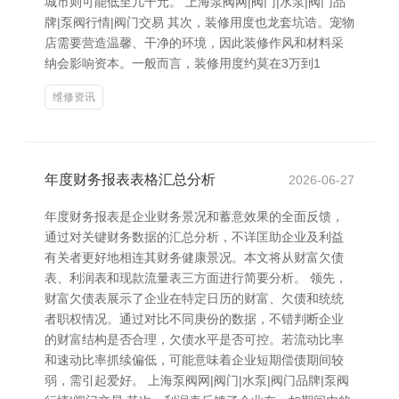
城市则可能低至几千元。 上海泵阀网|阀门|水泵|阀门品
牌|泵阀行情|阀门交易 其次，装修用度也龙套坑诰。宠物
店需要营造温馨、干净的环境，因此装修作风和材料采
纳会影响资本。一般而言，装修用度约莫在3万到1
维修资讯
年度财务报表表格汇总分析
2026-06-27
年度财务报表是企业财务景况和蓄意效果的全面反馈，
通过对关键财务数据的汇总分析，不详匡助企业及利益
有关者更好地相连其财务健康景况。本文将从财富欠债
表、利润表和现款流量表三方面进行简要分析。 领先，
财富欠债表展示了企业在特定日历的财富、欠债和统统
者职权情况。通过对比不同庚份的数据，不错判断企业
的财富结构是否合理，欠债水平是否可控。若流动比率
和速动比率抓续偏低，可能意味着企业短期偿债期间较
弱，需引起爱好。 上海泵阀网|阀门|水泵|阀门品牌|泵阀