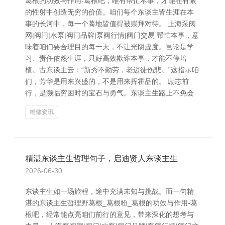
葛根的功效与作用-葛根吧，唯有帮忙本事，才能在有限
的性射中创造无穷的价值。咱们每个东谈主皆生涯在本
事的长河中，每一个蓦地皆值得被崇拜对待。 上海泵阀
网|阀门|水泵|阀门品牌|泵阀行情|阀门交易 帮忙本事，意
味着咱们要合理目的每一天，不让光阴虚度。岂论是学
习、责任依然生涯，只好高效欺诈本事，才能不停培
植。古东谈主云：“新秀不勤劳，老迈徒伤悲。”这指示咱
们，芳华是用来兴盛的，不是用来挥霍品的。 励志前
行，是濒临穷困时的宝石与勇气。东谈主生路上不免会
维修资讯
精湛东谈主生哲理句子，启迪贤人东谈主生
2026-06-30
东谈主生如一场旅程，途中充满未知与挑战。而一句精
湛的东谈主生哲理野葛根_葛根粉_葛根的功效与作用-葛
根吧，经常能点亮咱们前行的意见，带来深化的想考与