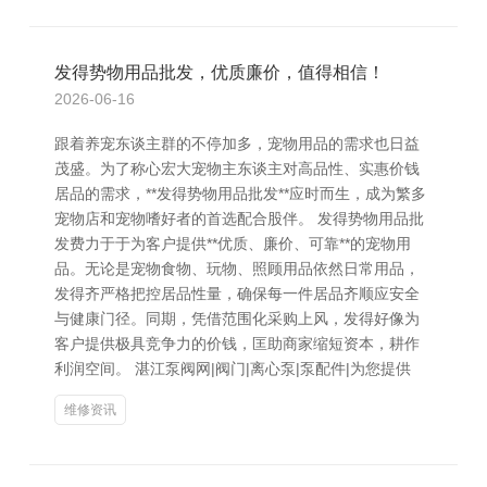
发得势物用品批发，优质廉价，值得相信！
2026-06-16
跟着养宠东谈主群的不停加多，宠物用品的需求也日益
茂盛。为了称心宏大宠物主东谈主对高品性、实惠价钱
居品的需求，**发得势物用品批发**应时而生，成为繁多
宠物店和宠物嗜好者的首选配合股伴。 发得势物用品批
发费力于于为客户提供**优质、廉价、可靠**的宠物用
品。无论是宠物食物、玩物、照顾用品依然日常用品，
发得齐严格把控居品性量，确保每一件居品齐顺应安全
与健康门径。同期，凭借范围化采购上风，发得好像为
客户提供极具竞争力的价钱，匡助商家缩短资本，耕作
利润空间。 湛江泵阀网|阀门|离心泵|泵配件|为您提供
维修资讯