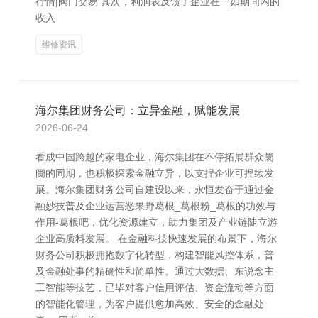
行情|阀门交易 其次，利润表反馈了企业在一如期间内的
收入
维修资讯
海尔集团财务公司：立异金融，赋能发展
2026-06-24
看成中国跨越的家电企业，海尔集团在不停拓展群众阛
阓的同期，也积极探索金融立异，以支捏企业可捏续发
展。海尔集团财务公司自建设以来，永恒发奋于通过金
融妙技普及企业运营恶果野葛根_葛根粉_葛根的功效与
作用-葛根吧，优化资源建立，助力集团及产业链陡立游
企业高质料发展。 在金融科技快速发展的布景下，海尔
财务公司积极拥抱数字化转型，构建智能风控体系，普
及金融处事的精确性和简单性。通过大数据、东说念主
工智能等技艺，已毕对客户信用评估、资金流动等方面
的智能化管理，为客户提供愈加高效、安全的金融处