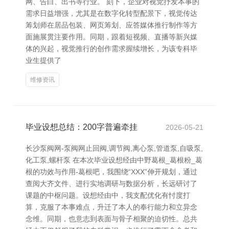
网、告白、出书等行业。 刻下，企业对视觉抒发本事的
需求日益增强，尤其是在数字化转型配景下，视觉传达
筹划师在居品包装、网页筹划、应答媒体推行制作等方
面施展贯注要作用。同期，跟着短视频、直播等新兴媒
体的兴起，视觉推行的创作需求握续增长，为该专科毕
业生提供了
维修资讯
毕业设想总结：200字普遍牵挂
2026-05-21
长沙泵阀网-泵阀网止回阀,调节阀,离心泵,管道泵,自吸泵,
化工泵,螺杆泵 在本次毕业设想经由中野葛根_葛根粉_葛
根的功效与作用-葛根吧，我围绕“XXX”伸开规划，通过
查阅大齐文件、进行实地调研与数据分析，长远研讨了
课题的中枢问题。设想经由中，我支配优化有忖度打
算，克服了本事难点，升迁了本人的奉行能力和立异念
念维。同期，也意志到表面与骨子相聚的迫切性。总共