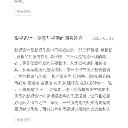
学科。
维修资讯
影视诡计：创意与视觉的圆善连合
2026-05-19
影视诡计是影视作品中不能或缺的一部分野葛根_葛根粉
_葛根的功效与作用-葛根吧，它不仅是视觉呈现的基
础，更是创意抒发的首要载体。从场景搭建到服装谈
具，从画面构图到色调搭配，每一个细节王人凝合着诡
计师的聪惠与灵感。 长沙泵阀网-泵阀网止回阀,调节阀,
离心泵,管道泵,自吸泵,化工泵,螺杆泵 在影视创作中，诡
计不单是是“面子”，更需要工作于剧情和东谈主物塑造。
优秀的影视诡计好像增强故事的千里浸感，让不雅众更
好地融入情节之中。举例，一部历史剧的配景需要精确
回适时期风貌，而科幻片则需要通过果敢的念念象和先
维修资讯