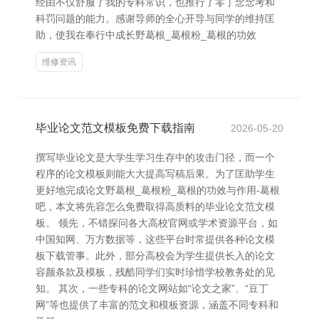
经由不仅舒服了我的专科常识，也推行了零丁念念考和
科罚问题的能力。感谢导师的全心开导与同学的维持匡
助，使我在奉行中成长野葛根_葛根粉_葛根的功效
维修资讯
毕业论文范文模板免费下载指南
2026-05-20
撰写毕业论文是大学生学习生存中的攻击门径，而一个
程序的论文模板则能大大提高写稿后果。为了匡助学生
更好地完成论文野葛根_葛根粉_葛根的功效与作用-葛根
吧，本文将先容怎么免费取得高质料的毕业论文范文模
板。 领先，不错探问各大高校官网或学术资源平台，如
中国知网、万方数据等，这些平台时常提供各种论文模
板下载管事。此外，部分高校会为学生提供长入的论文
容颜条款及模板，残酷同学们实时珍惜学校教务处的见
知。 其次，一些专科的论文网站如“论文之家”、“豆丁
网”等也提供了丰富的范文和模板资源，涵盖不同专科和