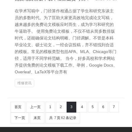
在学术写稿中，门径算作相通占据了学生和研究东谈主
员的多数时代。为了匡助大家更高效地完成论文写稿，
越来越多的免费论文模板应时而生，成为学习和研究的
牛逼助手。 使用免费论文模板，不仅不错从简多数排版
时代，还能确保论文结构明晰、门径调解。不管是本科
毕业论文、硕士论文，一经会议投稿，齐不错找到合适
的模板。常见的模板类型包括APA、MLA、Chicago等门
径，适用于不同学科范畴。 当今，好多高校和学术网站
齐提供免费的论文模板下载工作。举例，Google Docs、
Overleaf、LaTeX等平台齐有
维修资讯
首页
上一页
1
2
3
4
5
6
7
下一页
末页
共
7
页
62
条记录