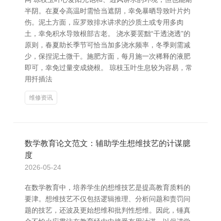
半阴。在夏令高温时需恰当遮阴，幸免暴晒导致叶片灼
伤。泥土方面，应罗致排水讲求的沙质土或专用多肉
土，幸免积水导致根部古老。 浇水要罢黜“干透浇透”的
原则，春夏助长季节可恰当加多浇水频率，冬季则需减
少，保捏泥土微干。施肥方面，每月施一次稀释的液肥
即可，幸免过量变成烧根。 琼枝玉叶生息较为容易，常
用扦插法
维修资讯
数学教育论文范文：辅助学生想维技艺的计谋臆
度
2026-05-24
在数学教育中，培养学生的想维技艺是提高教育质料的
要津。想维技艺不仅包括逻辑推理、分析问题和责罚问
题的技艺，还波及更始想维和批判性想维。因此，锤真