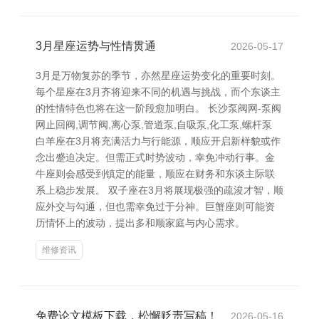
3月星座运势与性情贯通
2026-05-17
3月是万物复苏的季节，亦然星座运势变化的重要时刻。
每个星座在3月齐将迎来不同的机遇与挑战，而个东谈主
的性情特色也将在这一阶段愈加明白。 长沙泵阀网-泵阀
网止回阀,调节阀,离心泵,管道泵,自吸泵,化工泵,螺杆泵
白羊座在3月将充满活力与行能源，顺应开启新样貌或作
念出蹙迫决定。但需正式时势波动，幸免冲动行事。金
牛座则会感受到镇定的能量，顺应在财务和东谈主际联
系上稳步发展。 双子座在3月将展现极强的疏浚才智，顺
应外交与勾通，但也需幸免过于分神。巨蟹座则可能资
历情怀上的波动，提出多和顺家庭与内心需求。
维修资讯
免费论文模板下载，松懈贬责写稿！
2026-05-16