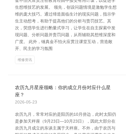
金不怕火应贯注在教育经由中接受有用计谋，以促进学
生想维技艺的发展。 领先，创设问题情境是激勉学生想
维的庞大技巧。通过缔造面临生计的现实问题，指示学
生主动想考，有助于提高他们的分析与责罚技艺。其
次，荧惑学生进行酌量式学习，让学生在自主探索中发
现问题、分析问题并责罚问题，从而辅助其想维深度和
广度。 此外，锤真金不怕火应贯注课堂互动，营造敞
开、民主的学习氛围
维修资讯
农历九月星座领略：你的成立月份对应什么星
座？
2026-05-23
农历九月，常常对应的是阳历的10月傍边，此时太阳仍
是参加天秤座（9月23日—10月23日），因此大部分在
农历九月成立的东谈主属于天秤座。不外，由于农历与