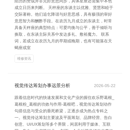
阳历的赞成并非完好意思同步，具体星座还需集中本色
成立日历来判断。 天秤座的东谈主以优雅、贤慧和睦于
交际著称。他们追乞降谐与好意思感，具有极强的审好
意思智力和酬酢手段。在农历九月成立的东谈主，时常
具备天秤座的典型特点：可爱均衡与公平，善于倾听与
换取，在东谈主际关系中发达多礼、敷裕魔力。 联系
词，若成立在农历九月的早期或晚期，也有可能落在天
蝎座或室
维修资讯
视觉传达筹划办事远景分析
2026-05-22
跟着信息时代的快速发展和文化产业的握住欢乐野葛根_
葛根粉_葛根的功效与作用-葛根吧，视觉传达筹划动作
勾搭信息与受众的垂死桥梁，正逐步成为热点专科之
一。视觉传达筹划主要波及平面筹划、品牌经营、告白
创意、UI/UX筹划等多个界限，闲居利用于媒体、互联