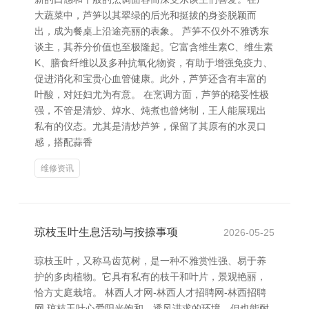
大蔬菜中，芦笋以其翠绿的后光和挺拔的身姿脱颖而
出，成为餐桌上沿途亮丽的表象。 芦笋不仅外不雅诱东
谈主，其养分价值也至极隆起。它富含维生素C、维生素
K、膳食纤维以及多种抗氧化物资，有助于增强免疫力、
促进消化和宝贵心血管健康。此外，芦笋还含有丰富的
叶酸，对妊妇尤为有意。 在烹调方面，芦笋的稳妥性极
强，不管是清炒、焯水、炖煮也曾烤制，王人能展现出
私有的仪态。尤其是清炒芦笋，保留了其原有的水灵口
感，搭配蒜香
维修资讯
琼枝玉叶生息活动与按捺事项
2026-05-25
琼枝玉叶，又称马齿苋树，是一种不雅赏性强、易于养
护的多肉植物。它具有私有的枝干和叶片，景观艳丽，
恰方丈庭栽培。 林西人才网-林西人才招聘网-林西招聘
网 琼枝玉叶心爱阳光饱和、透风讲求的环境，但也能耐